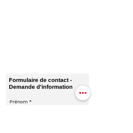
répondre à toutes vos questions.
06 74 09 42 57
Téléphone :
Email :
contact@bassinimmobilier.com
Formulaire de contact -
Demande d'information
Prénom
Nom de famille