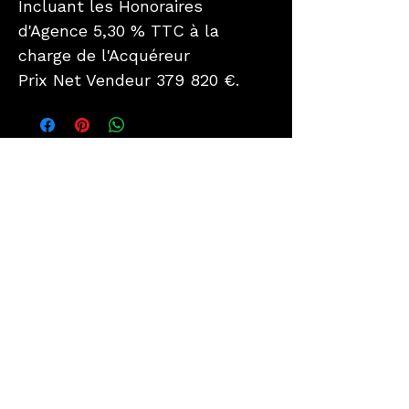
Incluant les Honoraires
d'Agence 5,30 % TTC à la
charge de l'Acquéreur
Prix Net Vendeur 379 820 €.
Intéressé par ce bien ?
​Contactez-nous pour
organiser une visite ou
obtenir plus d'informations.
Notre équipe est disponible pour