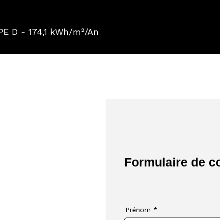
PE D - 174,1 kWh/m²/An
Formulaire de c
 visite ou
Prénom