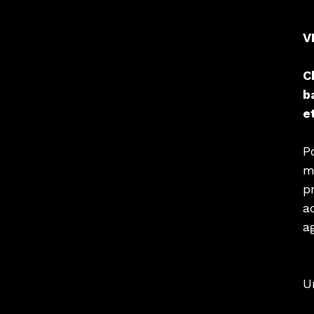
V
C
b
e
P
m
p
a
a
U