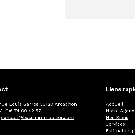
act
Liens rap
nue Louis Garros 33120 Arcachon
Accueil
33 (0)6 74 09 42 57
Notre Agenc
:
contact@bassinimmobilier.com
Nos Biens
Services
Estimation g