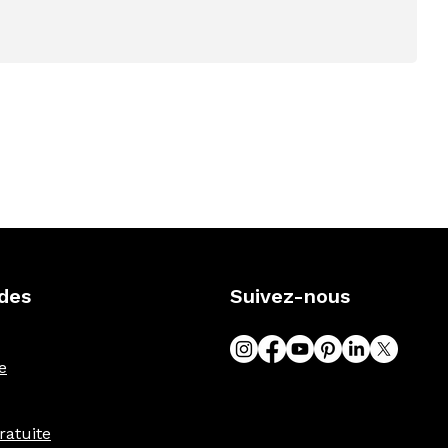
ides
Suivez-nous
e
ratuite